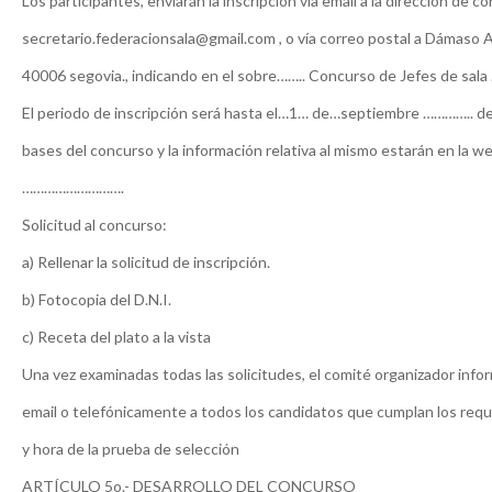
Los participantes, enviarán la inscripción vía email a la dirección de c
secretario.federacionsala@gmail.com , o vía correo postal a Dámaso A
40006 segovia., indicando en el sobre…….. Concurso de Jefes de sa
El periodo de inscripción será hasta el…1… de…septiembre ………….. de
bases del concurso y la información relativa al mismo estarán en la w
……………………….
Solicitud al concurso:
a) Rellenar la solicitud de inscripción.
b) Fotocopia del D.N.I.
c) Receta del plato a la vista
Una vez examinadas todas las solicitudes, el comité organizador infor
email o telefónicamente a todos los candidatos que cumplan los requi
y hora de la prueba de selección
ARTÍCULO 5o.- DESARROLLO DEL CONCURSO